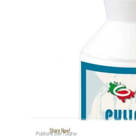
Share Now!
Pulitore per fughe