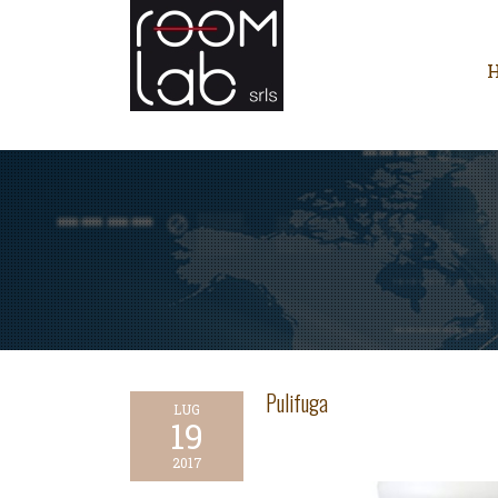
Pulifuga
LUG
19
2017