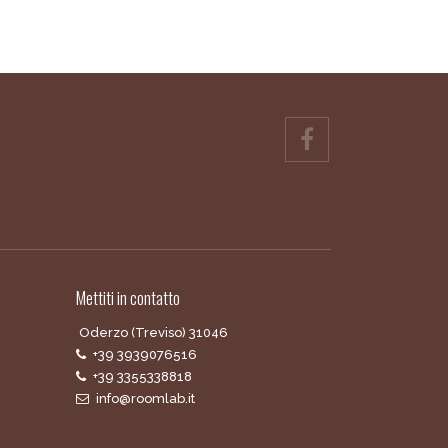
Mettiti in contatto
Oderzo (Treviso) 31046
+39 3939076516
+39 3355338818
info@roomlab.it