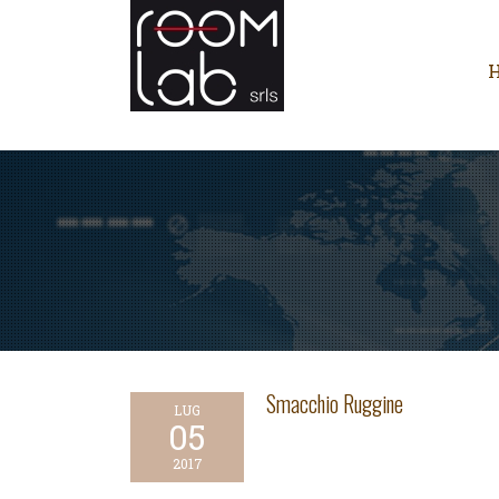
Smacchio Ruggine
LUG
05
2017