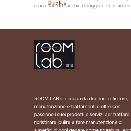
Share Now!
rimozione di macchie di ruggine ed ossidi met
ROOM LAB si occupa da decenni di finiture,
manutenzione e trattamenti e offre con
passione i suoi prodotti e servizi per trattare,
ripristinare, pulire e fare manutenzione di
superfici di ogni genere come muratura, legn