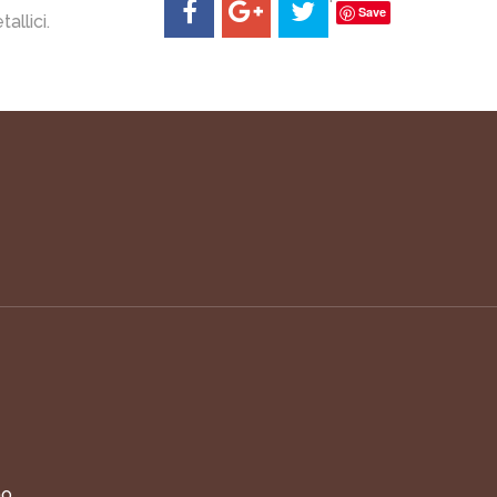
Save
allici.
o,