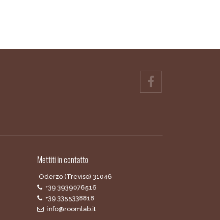
Mettiti in contatto
Oderzo (Treviso) 31046
+39 3939076516
+39 3355338818
info@roomlab.it