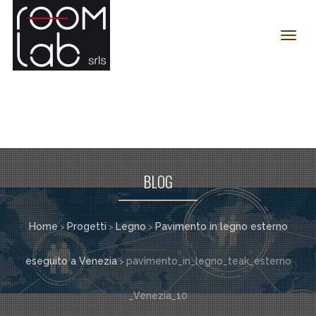
Toggl
navig
BLOG
Home
Progetti
Legno
Pavimento in legno esterno
>
>
>
eseguito a Venezia
pavimento_in_legno_teak_esterno
>
_Venezia_10