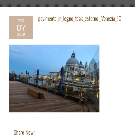
pavimento_in_legno_teak_esterno _Venezia_10
DIC
07
2018
Share Now!