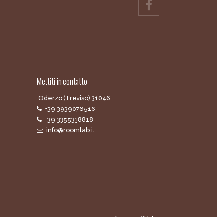
Mettiti in contatto
Oderzo (Treviso) 31046
+39 3939076516
+39 3355338818
info@roomlab.it