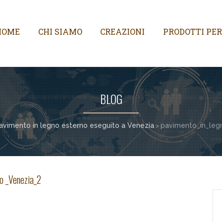
HOME
CHI SIAMO
CREAZIONI
PRODOTTI PER
BLOG
avimento in legno esterno eseguito a Venezia
pavimento_in_leg
>
o _Venezia_2