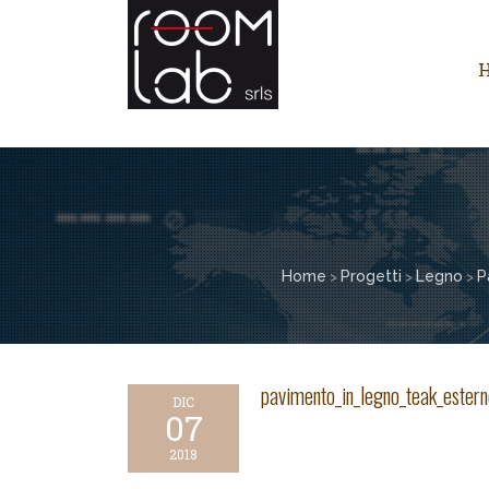
Home
Progetti
Legno
P
>
>
>
pavimento_in_legno_teak_estern
DIC
07
2018