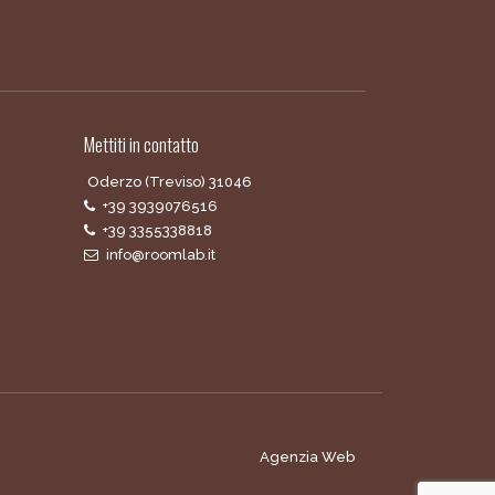
Mettiti in contatto
Oderzo (Treviso) 31046
+39 3939076516
+39 3355338818
info@roomlab.it
Agenzia Web