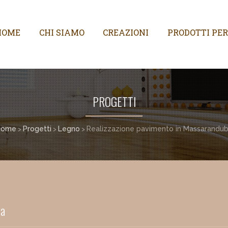
HOME
CHI SIAMO
CREAZIONI
PRODOTTI PER
PROGETTI
Home
Progetti
Legno
Realizzazione pavimento in Massarandu
>
>
>
ba