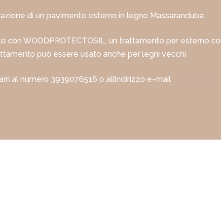
zzazione di un pavimento esterno in legno Massaranduba.
ttato con WOODPROTECTOSIL, un trattamento per esterno con 
trattamento può essere usato anche per legni vecchi
Sarri al numero 3939076516 o all’indirizzo e-mail
info@roomlab.i