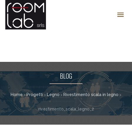
Toggl
navig
BLOG
Home
Progetti
Legno
Rivestimento scala in legno
>
>
>
>
rivestimento_scala_legno_2