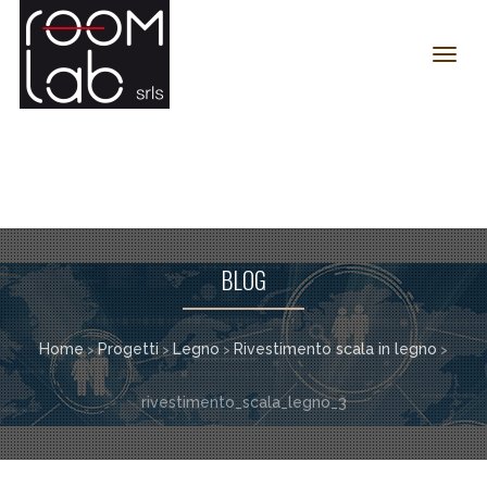
Toggl
navig
BLOG
Home
Progetti
Legno
Rivestimento scala in legno
>
>
>
>
rivestimento_scala_legno_3