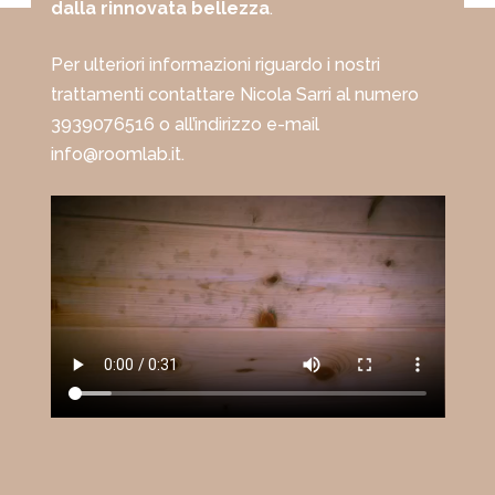
dalla rinnovata bellezza
.
Per ulteriori informazioni riguardo i nostri
trattamenti contattare Nicola Sarri al numero
3939076516 o all’indirizzo e-mail
info@roomlab.it.