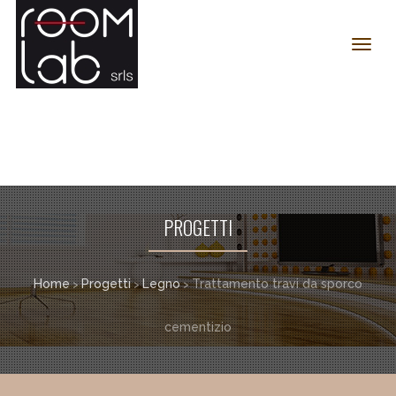
Toggl
navig
PROGETTI
Home
Progetti
Legno
Trattamento travi da sporco
>
>
>
cementizio